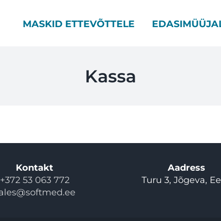
MASKID ETTEVÕTTELE
EDASIMÜÜJA
Kassa
Kontakt
Aadress
+372 53 063 772
Turu 3, Jõgeva, Ee
ales@softmed.ee