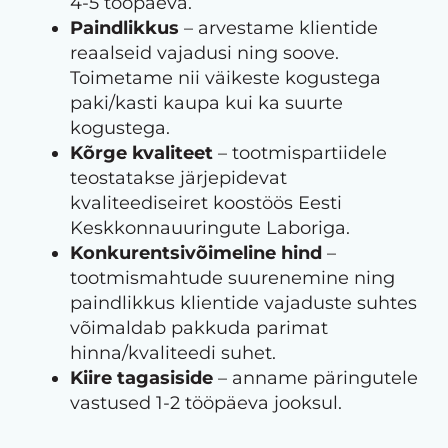
4-5 tööpäeva.
Paindlikkus
– arvestame klientide
reaalseid vajadusi ning soove.
Toimetame nii väikeste kogustega
paki/kasti kaupa kui ka suurte
kogustega.
Kõrge kvaliteet
– tootmispartiidele
teostatakse järjepidevat
kvaliteediseiret koostöös Eesti
Keskkonnauuringute Laboriga.
Konkurentsivõimeline hind
–
tootmismahtude suurenemine ning
paindlikkus klientide vajaduste suhtes
võimaldab pakkuda parimat
hinna/kvaliteedi suhet.
Kiire tagasiside
– anname päringutele
vastused 1-2 tööpäeva jooksul.