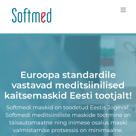
Skip
to
content
Euroopa standardile
vastavad meditsiinilised
kaitsemaskid Eesti tootjalt!
Softmedi maskid on toodetud Eestis Jõgeval.
Softmedi meditsiiniliste maskide tootmine on
täisautomaatne ning inimese osalus maski
valmistamise protsessis on minimaalne.