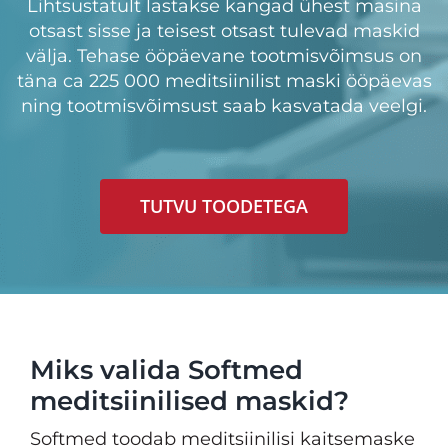
Lihtsustatult lastakse kangad ühest masina
otsast sisse ja teisest otsast tulevad maskid
välja. Tehase ööpäevane tootmisvõimsus on
täna ca 225 000 meditsiinilist maski ööpäevas
ning tootmisvõimsust saab kasvatada veelgi.
TUTVU TOODETEGA
Miks valida Softmed
meditsiinilised maskid?
Softmed toodab meditsiinilisi kaitsemaske