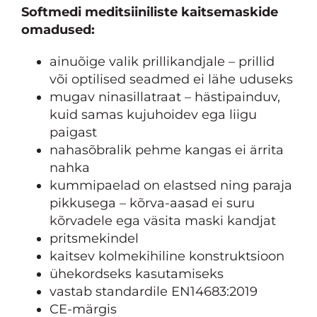
Softmedi meditsiiniliste kaitsemaskide
omadused:
ainuõige valik prillikandjale – prillid
või optilised seadmed ei lähe uduseks
mugav ninasillatraat – hästipainduv,
kuid samas kujuhoidev ega liigu
paigast
nahasõbralik pehme kangas ei ärrita
nahka
kummipaelad on elastsed ning paraja
pikkusega – kõrva-aasad ei suru
kõrvadele ega väsita maski kandjat
pritsmekindel
kaitsev kolmekihiline konstruktsioon
ühekordseks kasutamiseks
vastab standardile EN14683:2019
CE-märgis