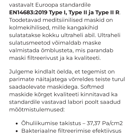
vastavalt Euroopa standardile
EN14683:2019 Type I, Type II ja Type II R
.
Toodetavad meditsiinilised maskid on
kolmekihilised, mille kangakihid
sulatatakse kokku ultraheli abil. Ultraheli
sulatusmeetod võimaldab maske
valmistada õmblusteta, mis parandab
maski filtreerivust ja ka kvaliteeti.
Julgeme kindlalt öelda, et tegemist on
parimate näitajatega võrreldes teiste turul
saadaolevate maskidega. Softmed
maskide kõrget kvaliteeti kinnitavad ka
standardile vastavad labori poolt saadud
mõõtmistulemused:
Õhuliikumise takistus – 37,37 Pa/cm2
Bakteriaalne filtreerimise efektiivsus