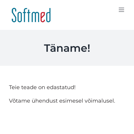
Skip
to
content
Täname!
Teie teade on edastatud!
Võtame ühendust esimesel võimalusel.